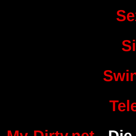
Se
S
Swi
Tel
My-Dirty.net
- Die