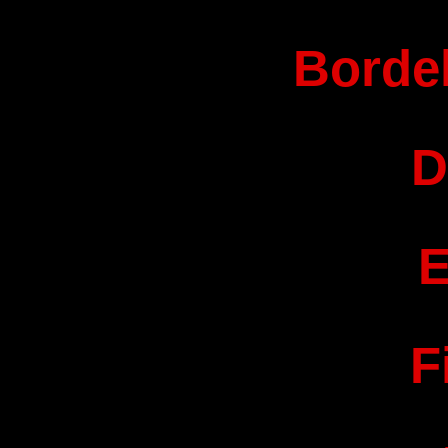
Bordel
D
E
F