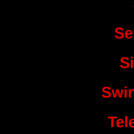
Se
S
Swi
Tel