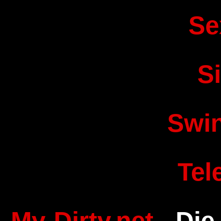
Se
S
Swi
Tel
My-Dirty.net
- Die