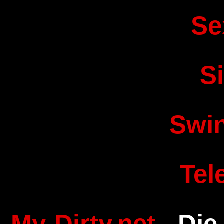
Se
S
Swi
Tel
My-Dirty.net
- Die