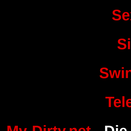
Se
S
Swi
Tel
My-Dirty.net
- Die