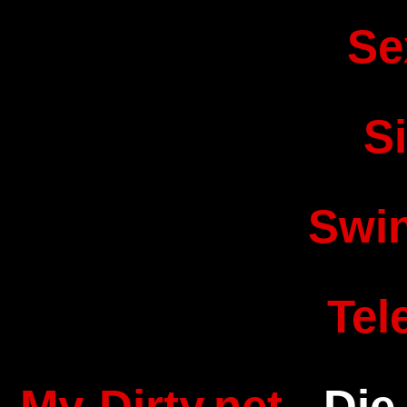
Se
S
Swi
Tel
My-Dirty.net
- Die