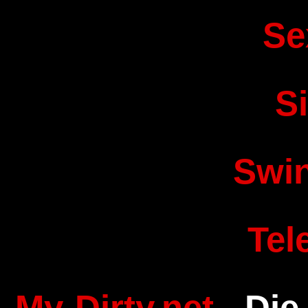
Se
S
Swi
Tel
My-Dirty.net
- Die