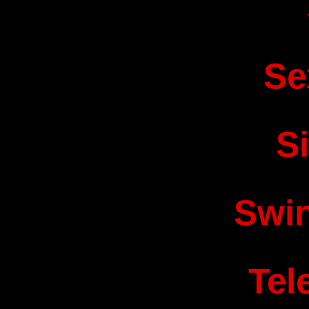
Se
S
Swi
Tel