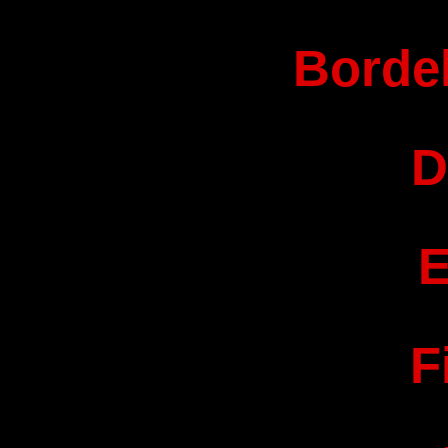
Bordel
D
E
F