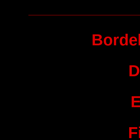
Bordel
D
E
F