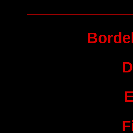
Bordel
D
E
F