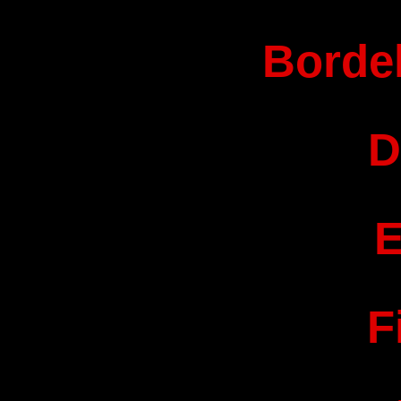
Bordel
D
E
F