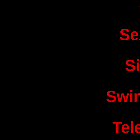
Se
S
Swi
Tel