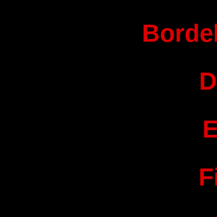
Bordel
D
E
F